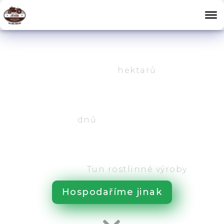
232
hektarů
365
dnů
2.892
Tun rostlinné výroby
Hospodaříme jinak