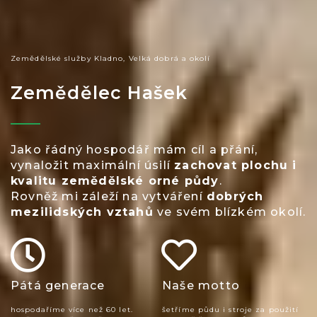
Zemědělské služby Kladno, Velká dobrá a okolí
Zemědělec Hašek
Jako řádný hospodář mám cíl a přání,
vynaložit maximální úsilí
zachovat plochu i
kvalitu zemědělské orné půdy
.
Rovněž mi záleží na vytváření
dobrých
mezilidských vztahů
ve svém blízkém okolí.
Pátá generace
Naše motto
hospodaříme více než 60 let.
šetříme půdu i stroje za použití