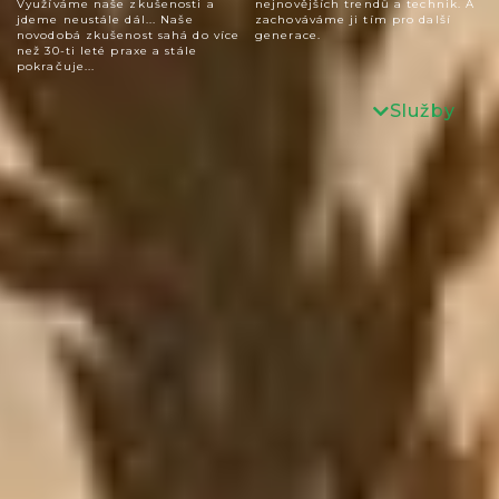
Využíváme naše zkušenosti a
nejnovějších trendů a technik. A
jdeme neustále dál... Naše
zachováváme ji tím pro další
novodobá zkušenost sahá do více
generace.
než 30-ti leté praxe a stále
pokračuje...
Služby