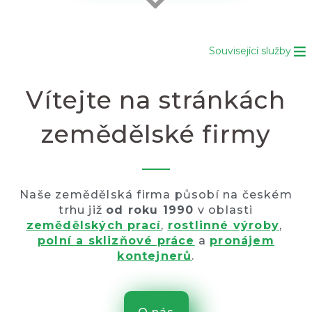
Související služby
Vítejte na stránkách
zemědělské firmy
Naše zemědělská firma působí na českém
trhu již
od roku 1990
v oblasti
zemědělských prací
,
rostlinné výroby
,
polní a sklizňové práce
a
pronájem
kontejnerů
.